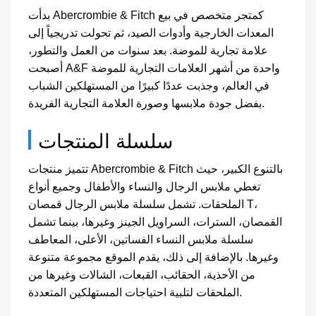
بدأت Abercrombie & Fitch كمتجر متخصص في بيع
المعدات الخارجية وأدوات الصيد، ثم تحولت تدريجياً إلى
علامة تجارية للموضة. بعد سنوات من العمل والتطور،
أصبحت A&F واحدة من أشهر العلامات التجارية للموضة
في العالم، وجذبت عددًا كبيرًا من المستهلكين الشباب
بفضل جودة ملابسها وصورة العلامة التجارية الفريدة.
سلسلة المنتجات
تتميز منتجات Abercrombie & Fitch بالتنوع الكبير، حيث
تغطي ملابس الرجال والنساء والأطفال وجميع أنواع
الملحقات. تشمل سلسلة ملابس الرجال قمصان T،
القمصان، السترات، السراويل الجينز وغيرها، بينما تشمل
سلسلة ملابس النساء الفساتين، الأعلى، المعاطف
وغيرها. بالإضافة إلى ذلك، يقدم الموقع مجموعة متنوعة
من الأحذية، الحقائب، القبعات، الشالات وغيرها من
الملحقات لتلبية احتياجات المستهلكين المتعددة.