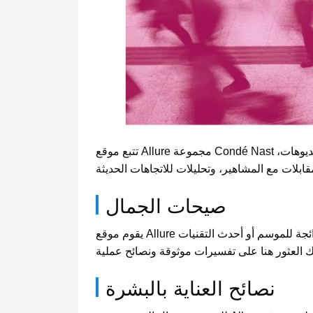
تتبع موقع Allure مجموعة Condé Nast الأمريكية، وهو أحد أشهر مجلات الجمال والموضة في العالم. يوفر الموقع محتوى غنيًا ومتنوعًا من المقالات والفيديوهات،
صيحات الجمال
يقوم موقع Allure بنشر أحدث صيحات الجمال بشكل دوري، بما في ذلك المكياج والعناية بالبشرة وقصات الشعر. سواء كانت الألوان الرائجة للموسم أو أحدث التقنيات
نصائح العناية بالبشرة