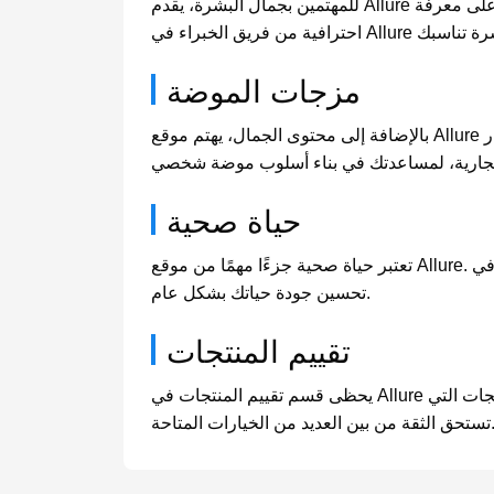
للمهتمين بجمال البشرة، يقدم Allure العديد من النصائح العملية وتوصيات المنتجات للعناية بالبشرة. من العناية اليومية إلى حل المشكلات الخاصة، ستحصل على معرفة
مزجات الموضة
بالإضافة إلى محتوى الجمال، يهتم موقع Allure بالمزجات الموضة. يقدم قسم الموضة على الموقع أحدث المعلومات حول الصيحات، بما في ذلك مزج الملابس واختيار
حياة صحية
تعتبر حياة صحية جزءًا مهمًا من موقع Allure. هنا ستجد نصائح حول اللياقة البدنية والتغذية، بالإضافة إلى إرشادات حول الصحة النفسية ونمط الحياة، لمساعدتك في
تحسين جودة حياتك بشكل عام.
تقييم المنتجات
يحظى قسم تقييم المنتجات في Allure بإعجاب القراء. يتم دعوة محترفين بشكل دوري لاختبار وتقييم المنتجات الشهيرة في السوق، لمساعدتك في اختيار المنتجات التي
من بين العديد من الخيارات المتاحة.