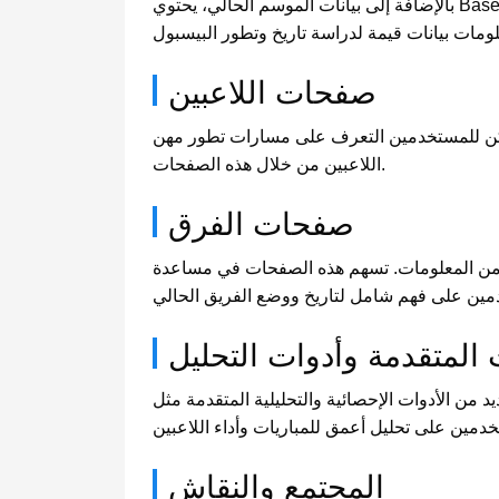
بالإضافة إلى بيانات الموسم الحالي، يحتوي Baseball-Reference.com على كمية كبيرة من السجلات التاريخية، بما في ذلك المواسم السابقة والمباريات الكلاسيكية
صفحات اللاعبين
مكن للمستخدمين التعرف على مسارات تطور مهن
اللاعبين من خلال هذه الصفحات.
صفحات الفرق
ا من المعلومات. تسهم هذه الصفحات في مساعدة
 المتقدمة وأدوات التحليل
التحليلية المتقدمة مثل WAR (الانتصارات فوق البديل) وOPS+ (الوصول إلى القاعدة زائد القوة الضاربة) وغيرها، مما
المجتمع والنقاش