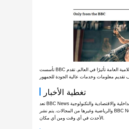
تأسست BBC في عام 1922، وهي واحدة من أقدم وأكثر المؤسسات الإعلامية العامة تأثيرًا في العالم. تقدم BBC محتوى متنوعًا باللغات المختلفة، بما في ذلك تقارير
تغطية الأخبار
تعد BBC News علامة تجارية عالمية معروفة في مجال الأخبار، وتقدم تغطية إخبارية على مدار الساعة تشمل الأخبار الدولية والداخلية والاقتصادية والتكنولوجية
والرياضية وغيرها من المجالات. يتم نشر BBC News عبر موقع الويب والتطبيقات المحمولة والتلفزيون والإذاعة، مما يضمن حصول المستخدمين على المعلومات
الأحدث في أي وقت ومن أي مكان.