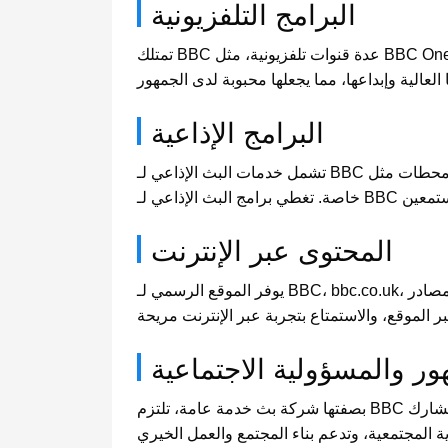
البرامج التلفزيونية
تمتلك BBC عدة قنوات تلفزيونية، مثل BBC One وBBC Two وBBC Three وBBC Four، تقدم مجموعة متنوعة من المسلسلات الدرامية والأفلام الوثائقية والبرامج
البرامج الإذاعية
تشمل خدمات البث الإذاعي لـ BBC محطات مثل BBC Radio 1 إلى BBC Radio 5 Live بالإضافة إلى محطات محلية، وتقدم برامج موسيقية وأخبار ومحادثات وبرامج
المحتوى عبر الإنترنت
يوفر الموقع الرسمي لـ BBC، bbc.co.uk، محتوى عبر الإنترنت غنيًا، بما في ذلك مقالات الأخبار ومقاطع الفيديو حسب الطلب وبرامج الصوت وألعاب تفاعلية ومصادر
ر والمسؤولية الاجتماعية
بصفتها شركة بث خدمة عامة، تلتزم BBC بتنفيذ مسؤوليتها الاجتماعية، وتوفير تقارير إخبارية عادلة ودقيقة ومستقلة، وتعزيز التنوع الثقافي وتطوير التعليم. تشارك BBC