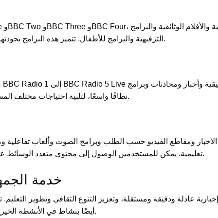
الترفيهية والبرامج للأطفال. تتميز هذه البرامج بجودتها العالية وإبداعها، مما يجعلها محبوبة لدى الجمهور.
خاصة. تغطي برامج البث الإذاعي لـ BBC نطاقًا واسعًا، لتلبية احتياجات مختلف المستمعين.
تعليمية. يمكن للمستخدمين الوصول إلى محتوى متعدد الوسائط عبر الموقع، والاستمتاع بتجربة عبر الإنترنت مريحة.
خدمة الجمهو
أيضًا بنشاط في الأنشطة الخيرية المجتمعية، وتدعم بناء المجتمع والعمل الخيري.