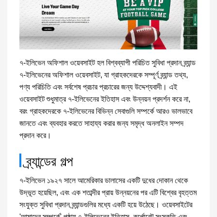
৭-ইলিভেন অফিশাল ওয়েবসাইট হল বিশ্বব্যাপী পরিচিত সুবিধা প্রদান ব্র্যান্ড
৭-ইলিভেনের অফিশাল ওয়েবসাইট, যা গ্রাহকদেরকে সম্পূর্ণ ব্র্যান্ড তথ্য,
পণ্য পরিচিতি এবং সর্বশেষ প্রচার প্রচারের জন্য উদ্দেশ্যবাদী। এই
ওয়েবসাইট শুধুমাত্র ৭-ইলিভেনের ইতিহাস এবং উন্নয়ন প্রদর্শন করে না,
বরং গ্রাহকদেরকে ৭-ইলিভেনের বিভিন্ন সেবাগুলি সম্পর্কে আরও ভালভাবে
জানতে এবং ব্যবহার করতে সাহায্য করার জন্য সমৃদ্ধ অনলাইন সম্পদ
প্রদান করে।
ব্র্যান্ডের গল্প
৭-ইলিভেন ১৯২৭ সালে আমেরিকার ডালাসের একটি দুধের দোকান থেকে
উদ্ভূত হয়েছিল, এবং এক শতাব্দীর প্রায় উন্নয়নের পর এটি বিশ্বের বৃহত্তম
সংযুক্ত সুবিধা প্রদান ব্র্যান্ডগুলির মধ্যে একটি হয়ে উঠেছে। ওয়েবসাইটের
'আমাদের সম্পর্কে' পৃষ্ঠায় ৭-ইলিভেনের ইতিহাস, কর্পোরেট সংস্কৃতি এবং