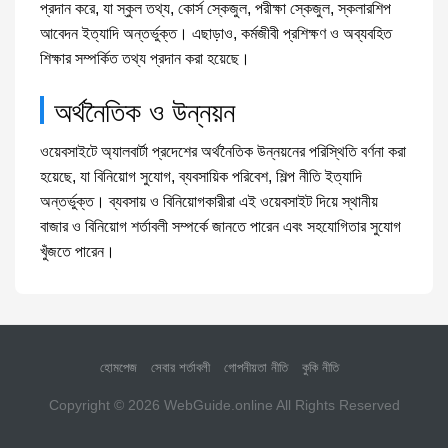
প্রদান করে, যা স্কুল তথ্য, কোর্স স্কেজুল, পরীক্ষা স্কেজুল, স্কলারশিপ
আবেদন ইত্যাদি অন্তর্ভুক্ত। এছাড়াও, কর্মজীবী প্রশিক্ষণ ও অব্যবহিত
শিক্ষার সম্পর্কিত তথ্য প্রদান করা হয়েছে।
অর্থনৈতিক ও উন্নয়ন
ওয়েবসাইটে অ্যালবার্টা প্রদেশের অর্থনৈতিক উন্নয়নের পরিস্থিতি বর্ণনা করা
হয়েছে, যা বিনিয়োগ সুযোগ, ব্যবসায়িক পরিবেশ, শিল্প নীতি ইত্যাদি
অন্তর্ভুক্ত। ব্যবসায় ও বিনিয়োগকারীরা এই ওয়েবসাইট দিয়ে স্থানীয়
বাজার ও বিনিয়োগ শর্তাবলী সম্পর্কে জানতে পারেন এবং সহযোগিতার সুযোগ
খুঁজতে পারেন।
হোমপেজ
সেবার শর্তাবলী
গোপনীয়তা নীতি
কুকি নীতি
Copyright © 2026
WebGuide.online
All Rights Reserved