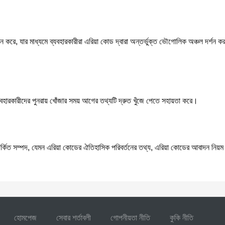
রে, যার মাধ্যমে ব্যবহারকারীরা এরিয়া কোড দ্বারা অন্তর্ভুক্ত ভৌগোলিক অঞ্চল দর্শন কর
যবহারকারীদের পুনরায় খোঁজার সময় আগের তথ্যটি দ্রুত খুঁজে পেতে সহায়তা করে।
ত সম্পদ, যেমন এরিয়া কোডের ঐতিহাসিক পরিবর্তনের তথ্য, এরিয়া কোডের আবাদন নিয়ম ইত
হোমপেজ
সেবার শর্তাবলী
গোপনীয়তা নীতি
কুকি নীতি