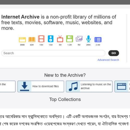
দপ্তর আমেরিকার সান ফ্রান্সিসকোতে অবস্থিত। এটি একটি অলাভজনক সংগঠন, যার উদ্দেশ্য সব
রীরা শেষ কয়েক দশকের সংরক্ষিত ওয়েবপেজের সংস্করণ দেখতে পারেন, যা ঐতিহাসিক গবেষণা 