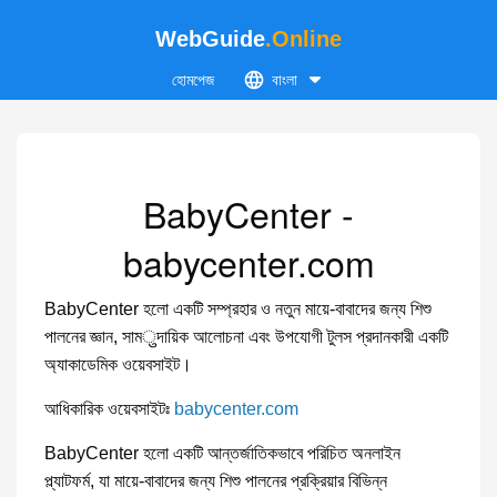
WebGuide
.Online
হোমপেজ
বাংলা
BabyCenter -
babycenter.com
BabyCenter হলো একটি সম্প্রহার ও নতুন মায়ে-বাবাদের জন্য শিশু
পালনের জ্ঞান, সামुদায়িক আলোচনা এবং উপযোগী টুলস প্রদানকারী একটি
অ্যাকাডেমিক ওয়েবসাইট।
আধিকারিক ওয়েবসাইটঃ
babycenter.com
BabyCenter হলো একটি আন্তর্জাতিকভাবে পরিচিত অনলাইন
প্ল্যাটফর্ম, যা মায়ে-বাবাদের জন্য শিশু পালনের প্রক্রিয়ার বিভিন্ন