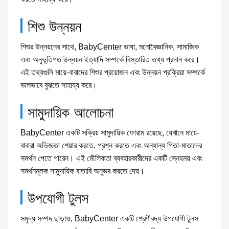
শিশু উন্নয়ন
শিশুর উন্নয়নের সাথে, BabyCenter ভাষা, মনোবৈজ্ঞানিক, সামাজিক
এবং অনুভূতিগত উন্নয়ন ইত্যাদি সম্পর্কে বিস্তারিত তথ্য প্রদান করে।
এই তথ্যগুলি মায়ে-বাবাদের শিশুর প্রয়োজন এবং উন্নয়ন প্রক্রিয়া সম্পর্কে
ভালভাবে বুঝতে সাহায্য করে।
সামুদায়িক আলোচনা
BabyCenter একটি সক্রিয় সামুদায়িক ফোরাম রয়েছে, যেখানে মায়ে-
বাবারা অভিজ্ঞতা শেয়ার করতে, প্রশ্ন করতে এবং অন্যান্য পিতা-মাতাদের
সমর্থন পেতে পারেন। এই মৌলিকতা ব্যবহারকারীদের একটি স্নেহময় এবং
সমর্থনমূলক সামুদায়িক বাতাবি অনুভব করতে দেয়।
উপযোগী টুলস
সমৃদ্ধ সম্পদ ছাড়াও, BabyCenter একটি শ্রেণীবদ্ধ উপযোগী টুলস