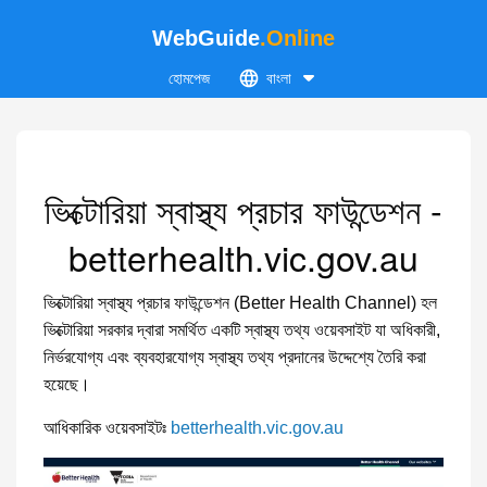
WebGuide
.Online
হোমপেজ
বাংলা
ভিক্টোরিয়া স্বাস্থ্য প্রচার ফাউন্ডেশন -
betterhealth.vic.gov.au
ভিক্টোরিয়া স্বাস্থ্য প্রচার ফাউন্ডেশন (Better Health Channel) হল
ভিক্টোরিয়া সরকার দ্বারা সমর্থিত একটি স্বাস্থ্য তথ্য ওয়েবসাইট যা অধিকারী,
নির্ভরযোগ্য এবং ব্যবহারযোগ্য স্বাস্থ্য তথ্য প্রদানের উদ্দেশ্যে তৈরি করা
হয়েছে।
আধিকারিক ওয়েবসাইটঃ
betterhealth.vic.gov.au