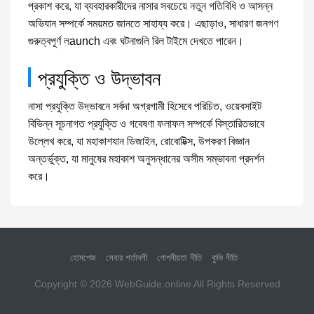
প্রকাশ করে, যা ব্যবহারকারীদের নাসার সবচেয়ে নতুন গতিবিধি ও আসন্ন
অভিযান সম্পর্কে সময়মত জানতে সাহায্য করে। এছাড়াও, সাধারণ জনগণ
গুরুত্বপূর্ণ লaunch এবং ঘটনাগুলি রিল টাইমে দেখতে পারেন।
প্রযুক্তি ও উদ্ভাবন
নাসা প্রযুক্তি উদ্ভাবনে সর্বদা অগ্রগামী হিসেবে পরিচিত, ওয়েবসাইট
বিভিন্ন সূচনাগত প্রযুক্তি ও গবেষণা ফলাফল সম্পর্কে বিস্তারিতভাবে
উল্লেখ করে, যা মহাকাশযান ডিজাইন, রোবোটিক্স, উপকরণ বিজ্ঞান
অন্তর্ভুক্ত, যা মানুষের মহাকাশ অনুসন্ধানের অসীম সম্ভাবনা প্রদর্শন
করে।
হোমপেজ
সেবার শর্তাবলী
গোপনীয়তা নীতি
কুকি নীতি
Copyright © 2026
WebGuide.online
All Rights Reserved