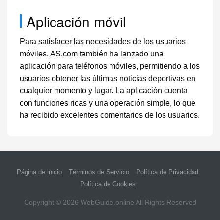
Aplicación móvil
Para satisfacer las necesidades de los usuarios
móviles, AS.com también ha lanzado una
aplicación para teléfonos móviles, permitiendo a los
usuarios obtener las últimas noticias deportivas en
cualquier momento y lugar. La aplicación cuenta
con funciones ricas y una operación simple, lo que
ha recibido excelentes comentarios de los usuarios.
Página de inicio
Términos de Servicio
Política de Privacidad
Política de Cookies
Copyright © 2026
WebGuide.online
All Rights Reserved