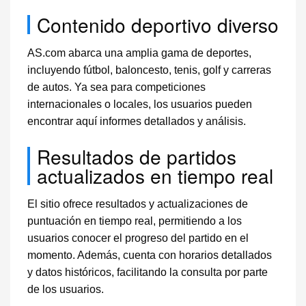
Contenido deportivo diverso
AS.com abarca una amplia gama de deportes,
incluyendo fútbol, baloncesto, tenis, golf y carreras
de autos. Ya sea para competiciones
internacionales o locales, los usuarios pueden
encontrar aquí informes detallados y análisis.
Resultados de partidos
actualizados en tiempo real
El sitio ofrece resultados y actualizaciones de
puntuación en tiempo real, permitiendo a los
usuarios conocer el progreso del partido en el
momento. Además, cuenta con horarios detallados
y datos históricos, facilitando la consulta por parte
de los usuarios.