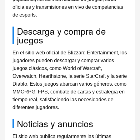
oficiales y transmisiones en vivo de competencias
de esports.
Descarga y compra de
juegos
En el sitio web oficial de Blizzard Entertainment, los
jugadores pueden descargar y comprar varios
juegos clásicos, como World of Warcraft,
Overwatch, Hearthstone, la serie StarCraft y la serie
Diablo. Estos juegos abarcan varios géneros, como
MMORPG, FPS, combate de cartas y estrategia en
tiempo real, satisfaciendo las necesidades de
diferentes jugadores.
Noticias y anuncios
El sitio web publica regularmente las últimas