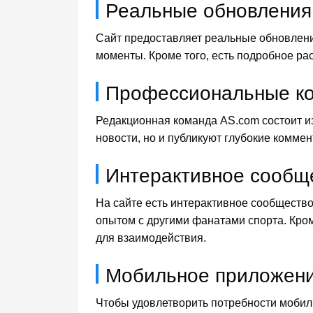
Реальные обновления 
Сайт предоставляет реальные обновления
моменты. Кроме того, есть подробное ра
Профессиональные ко
Редакционная команда AS.com состоит и
новости, но и публикуют глубокие комме
Интерактивное сообщ
На сайте есть интерактивное сообщество
опытом с другими фанатами спорта. Кро
для взаимодействия.
Мобильное приложен
Чтобы удовлетворить потребности мобил