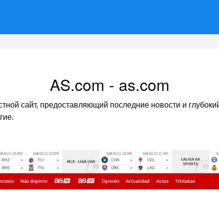
AS.com - as.com
стной сайт, предоставляющий последние новости и глубоки
гие.