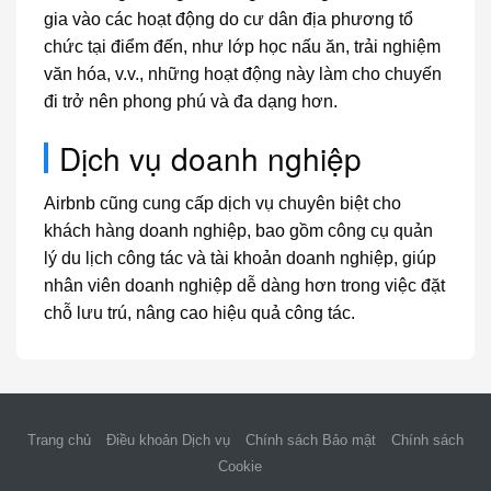
gia vào các hoạt động do cư dân địa phương tổ
chức tại điểm đến, như lớp học nấu ăn, trải nghiệm
văn hóa, v.v., những hoạt động này làm cho chuyến
đi trở nên phong phú và đa dạng hơn.
Dịch vụ doanh nghiệp
Airbnb cũng cung cấp dịch vụ chuyên biệt cho
khách hàng doanh nghiệp, bao gồm công cụ quản
lý du lịch công tác và tài khoản doanh nghiệp, giúp
nhân viên doanh nghiệp dễ dàng hơn trong việc đặt
chỗ lưu trú, nâng cao hiệu quả công tác.
Trang chủ
Điều khoản Dịch vụ
Chính sách Bảo mật
Chính sách
Cookie