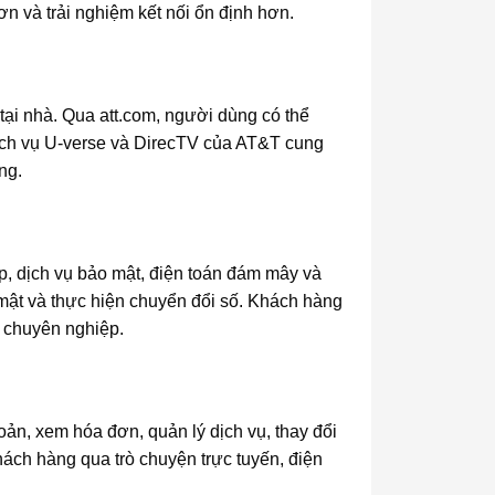
n và trải nghiệm kết nối ổn định hơn.
tại nhà. Qua att.com, người dùng có thể
Dịch vụ U-verse và DirecTV của AT&T cung
ng.
, dịch vụ bảo mật, điện toán đám mây và
 mật và thực hiện chuyển đổi số. Khách hàng
g chuyên nghiệp.
n, xem hóa đơn, quản lý dịch vụ, thay đổi
hách hàng qua trò chuyện trực tuyến, điện