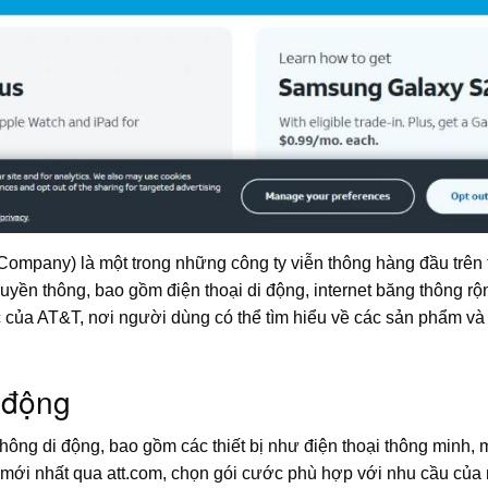
mpany) là một trong những công ty viễn thông hàng đầu trên 
ruyền thông, bao gồm điện thoại di động, internet băng thông rộ
hức của AT&T, nơi người dùng có thể tìm hiểu về các sản phẩm và 
i động
thông di động, bao gồm các thiết bị như điện thoại thông minh,
 mới nhất qua att.com, chọn gói cước phù hợp với nhu cầu củ