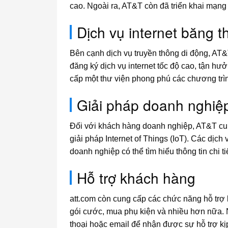
cao. Ngoài ra, AT&T còn đã triển khai mạng
Dịch vụ internet băng t
Bên cạnh dịch vụ truyền thông di động, AT&T
đăng ký dịch vụ internet tốc độ cao, tận 
cấp một thư viện phong phú các chương trì
Giải pháp doanh nghiệ
Đối với khách hàng doanh nghiệp, AT&T cu
giải pháp Internet of Things (IoT). Các dị
doanh nghiệp có thể tìm hiểu thông tin chi 
Hỗ trợ khách hàng
att.com còn cung cấp các chức năng hỗ trợ
gói cước, mua phụ kiện và nhiều hơn nữa. N
thoại hoặc email để nhận được sự hỗ trợ kịp