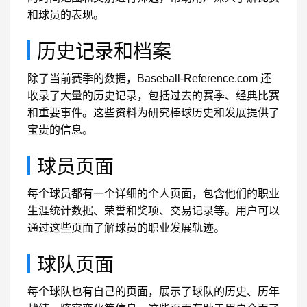
和球员的表现。
历史记录和档案
除了当前赛季的数据，Baseball-Reference.com 还
收录了大量的历史记录，包括过去的赛季、经典比赛
和重要事件。这些资料为研究棒球历史和发展提供了
宝贵的信息。
球员页面
每个球员都有一个详细的个人页面，包含他们的职业
生涯统计数据、荣誉和奖项、交易记录等。用户可以
通过这些页面了解球员的职业发展轨迹。
球队页面
每个球队也有自己的页面，展示了球队的历史、历年