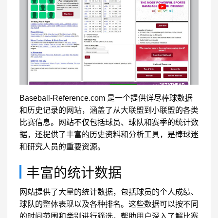
Baseball-Reference.com 是一个提供详尽棒球数据
和历史记录的网站，涵盖了从大联盟到小联盟的各类
比赛信息。网站不仅包括球员、球队和赛季的统计数
据，还提供了丰富的历史资料和分析工具，是棒球迷
和研究人员的重要资源。
丰富的统计数据
网站提供了大量的统计数据，包括球员的个人成绩、
球队的整体表现以及各种排名。这些数据可以按不同
的时间范围和类别进行筛选，帮助用户深入了解比赛