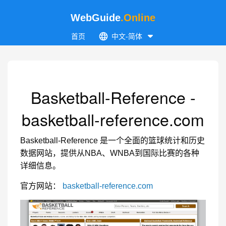
WebGuide
.Online
首页
中文-简体
Basketball-Reference -
basketball-reference.com
Basketball-Reference 是一个全面的篮球统计和历史
数据网站，提供从NBA、WNBA到国际比赛的各种
详细信息。
官方网站：
basketball-reference.com