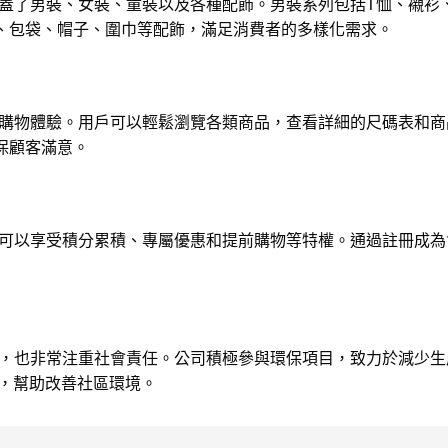
品線非常豐富，涵蓋了男裝、女裝、童裝以及各種配飾。男裝系列包括T恤
、包袋、帽子、圍巾等配飾，滿足消費者的多樣化需求。
提供了便捷的線上購物體驗。用戶可以輕鬆瀏覽各類商品，查看詳細的尺碼
保顧客滿意。
了會員計劃，會員可以享受積分累積、專屬優惠和提前購物等特權。通過註
求商業成功的同时，也非常注重社會責任。公司積極參與環保項目，致力於
織，幫助改善社區環境。