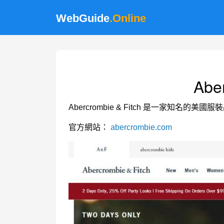
WebGuide
.Online
Abe
Abercrombie & Fitch 是一家知名
官方網站：
abercrombie.com