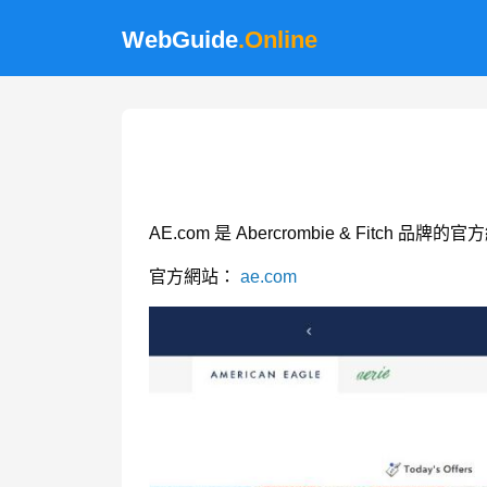
WebGuide
.Online
AE.com 是 Abercrombie & Fit
官方網站：
ae.com