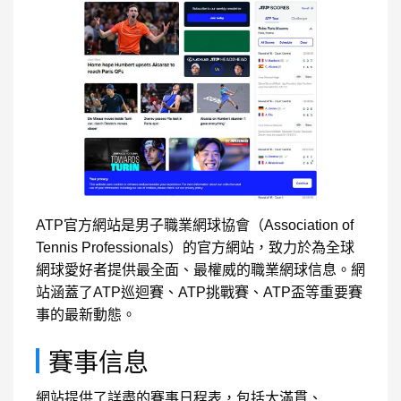
ATP官方網站是男子職業網球協會（Association of
Tennis Professionals）的官方網站，致力於為全球
網球愛好者提供最全面、最權威的職業網球信息。網
站涵蓋了ATP巡迴賽、ATP挑戰賽、ATP盃等重要賽
事的最新動態。
賽事信息
網站提供了詳盡的賽事日程表，包括大滿貫、