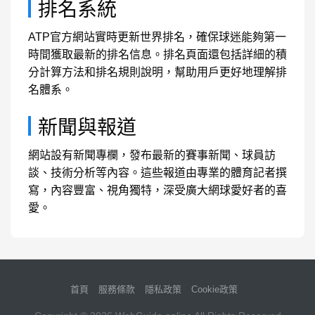
排名系統
ATP官方網站實時更新世界排名，確保球迷能夠第一
時間獲取最新的排名信息。排名頁面還包括詳細的積
分計算方法和排名規則說明，幫助用戶更好地理解排
名體系。
新聞與報道
網站設有新聞專欄，發布最新的賽事新聞、球員訪
談、技術分析等內容。這些報道由專業的體育記者撰
寫，內容豐富、視角獨特，深受廣大網球愛好者的喜
愛。
首頁
服務條款
隱私政策
Cookie政策