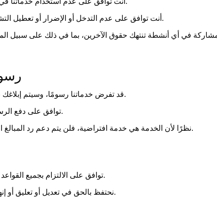
أنت توافق على عدم استخدام خدماتنا في أي أنشطة غير قانونية أو سلوك غير قانوني.
أنت توافق على عدم التدخل أو الإضرار أو تعطيل التشغيل العادي لخدماتنا بأي شكل من الأشكال.
مشاركة في أي أنشطة تنتهك حقوق الآخرين، بما في ذلك على سبيل المث
3. ر
قد تفرض خدماتنا رسومًا، وسيتم إبلاغك بترتيب الرسوم المحدد عند استخدام الخدمة.
توافق على دفع الرسوم المطبقة وفقًا لشروط الدفع الخاصة بنا.
نظرًا لأن الخدمة هي خدمة افتراضية، فلن يتم دعم رد المبالغ المدفوعة بمجرد إجراء الدفع وتسليم الخدمة.
توافق على الالتزام بجميع القواعد والسياسات لاستخدام الخدمة التي وضعناها.
نحتفظ بالحق في تعديل أو تعليق أو إنهاء وصولك إلى الخدمة في أي وقت بتقديرنا.